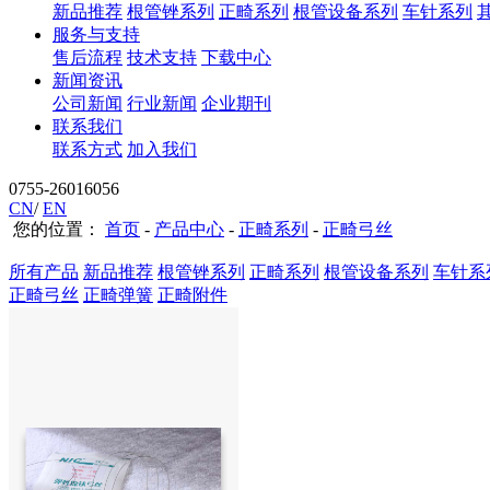
新品推荐
根管锉系列
正畸系列
根管设备系列
车针系列
服务与支持
售后流程
技术支持
下载中心
新闻资讯
公司新闻
行业新闻
企业期刊
联系我们
联系方式
加入我们
0755-26016056
CN
/
EN
您的位置：
首页
-
产品中心
-
正畸系列
-
正畸弓丝
所有产品
新品推荐
根管锉系列
正畸系列
根管设备系列
车针系
正畸弓丝
正畸弹簧
正畸附件