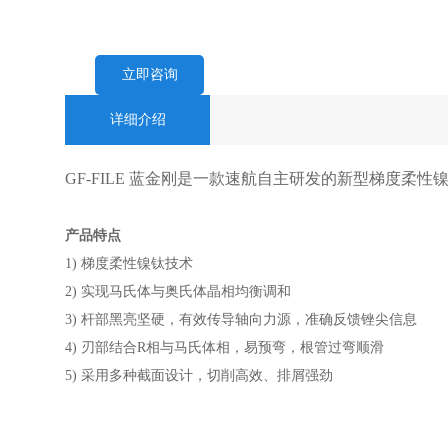
立即咨询
详细介绍
GF-FILE 蓝金刚是一款速航自主研发的新型梯度柔性
产品特点
1) 梯度柔性镍钛技术
2) 实现马氏体与奥氏体晶相均衡调和
3) 杆部黑亮坚硬，有效传导轴向力源，准确反馈锉尖信息
4) 刃部结合R相与马氏体相，易预弯，根管过弯顺滑
5) 采用多种截面设计，切削高效、排屑强劲